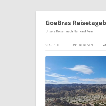
Zum
Inhalt
springen
GoeBras Reisetage
Unsere Reisen nach Nah und Fern
STARTSEITE
UNSERE REISEN
A
SÜDAMERIKA – BRASILIEN
ARGENTINIEN, CHILE
RUNDREISE NORDAMERIK
2021/22
NORWEGEN 2020
COSTA RICA 2019
YUKON UND ALASKA 2018