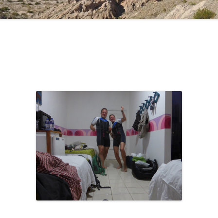
CAMPINGPLÄTZE UND
WOHNMOBILSTELLPLÄTZE
HILFREICHE LINKS