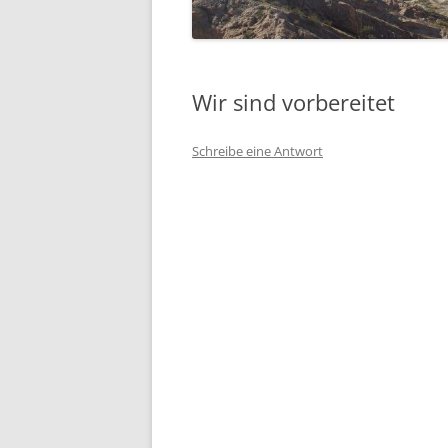
SÜDFRANKREICH 2015
ECUADOR 2014
Wir sind vorbereitet
(RAD-)WANDERN
Schreibe eine Antwort
WOHNMOBIL
HIMMELFAHRT
PFINGSTEN
KLETTERGARTEN HALLE
WINTER
SEGELN
WOHNMOBIL
SKI UND SNOWBOARD