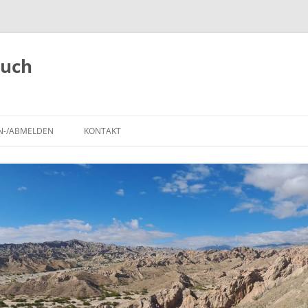
buch
N-/ABMELDEN
KONTAKT
,
ANMELDEN
REISEROUTE
IMPRESSUM
REGISTRIEREN
POLARSTEPS
A
TIERBEOBACHTUNGEN
BLOG-BEITRÄGE AUF DER
LANDKARTE
SEHENSWÜRDIGKEITEN UND
NATIONALPARKS