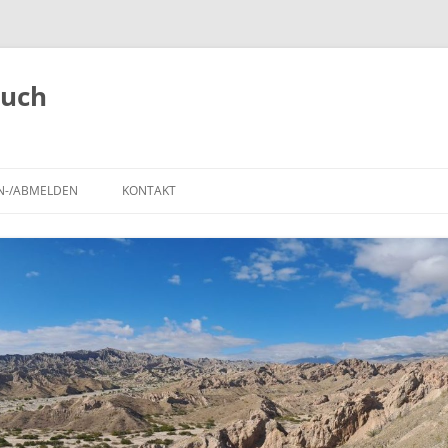
buch
N-/ABMELDEN
KONTAKT
,
ANMELDEN
REISEROUTE
IMPRESSUM
REGISTRIEREN
POLARSTEPS
A
TIERBEOBACHTUNGEN
BLOG-BEITRÄGE AUF DER
LANDKARTE
SEHENSWÜRDIGKEITEN UND
NATIONALPARKS