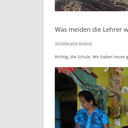
SÜDFRANKREICH 2015
ECUADOR 2014
Was meiden die Lehrer 
(RAD-)WANDERN
Schreibe eine Antwort
WOHNMOBIL
Richtig, die Schule. Wir haben heute 
HIMMELFAHRT
PFINGSTEN
KLETTERGARTEN HALLE
WINTER
SEGELN
WOHNMOBIL
SKI UND SNOWBOARD