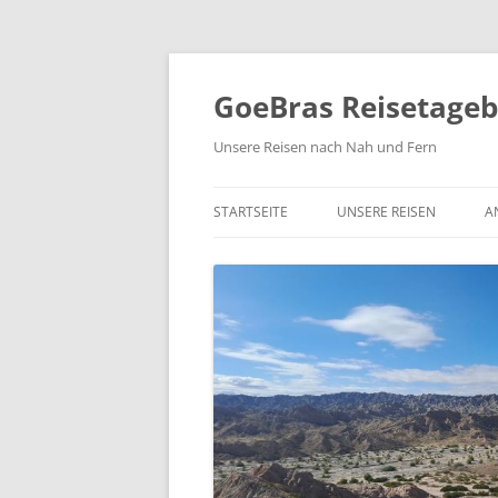
Zum
Inhalt
springen
GoeBras Reisetage
Unsere Reisen nach Nah und Fern
STARTSEITE
UNSERE REISEN
A
SÜDAMERIKA – BRASILIEN
ARGENTINIEN, CHILE
RUNDREISE NORDAMERIK
2021/22
NORWEGEN 2020
COSTA RICA 2019
YUKON UND ALASKA 2018