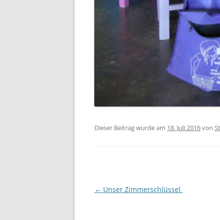
Dieser Beitrag wurde am
18. Juli 2016
von
S
Beitragsnavigation
←
Unser Zimmerschlüssel