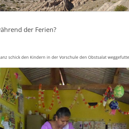
CAMPINGPLÄTZE UND
WOHNMOBILSTELLPLÄTZE
während der Ferien?
HILFREICHE LINKS
ganz schick den Kindern in der Vorschule den Obstsalat weggefutte