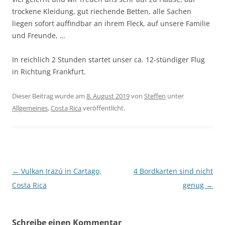
trockene Kleidung, gut riechende Betten, alle Sachen
liegen sofort auffindbar an ihrem Fleck, auf unsere Familie
und Freunde, …
In reichlich 2 Stunden startet unser ca. 12-stündiger Flug
in Richtung Frankfurt.
Dieser Beitrag wurde am
8. August 2019
von
Steffen
unter
Allgemeines
,
Costa Rica
veröffentlicht.
Beitragsnavigation
←
Vulkan Irazú in Cartago,
4 Bordkarten sind nicht
Costa Rica
genug
→
Schreibe einen Kommentar