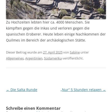
Zu Hochzeiten lebten hier ca. 4000 Menschen. Sie
kämpften gegen die Inkas und verloren gegen die
spanischen Eroberer. Heute leben einige Nachkommen der
Quilmes im Bereich der archäologischen Stätte.
Dieser Beitrag wurde am
27. April 2025
von
Sabine
unter
Allgemeines
,
Argentinien
,
Südamerika
veröffentlicht.
Beitragsnavigation
←
Die Salta Runde
„Nur“ 5 Stunden relaxen
→
Schreibe einen Kommentar