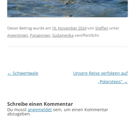
Dieser Beitrag wurde am
16. November 2024
von
Steffen
unter
Argentinien
,
Patagonien
,
Südamerika
veröffentlicht.
Beitragsnavigation
←
Schwertwale
Unsere Reise verfolgen auf
„Polarsteps“
→
Schreibe einen Kommentar
Du musst
angemeldet
sein, um einen Kommentar
abzugeben.