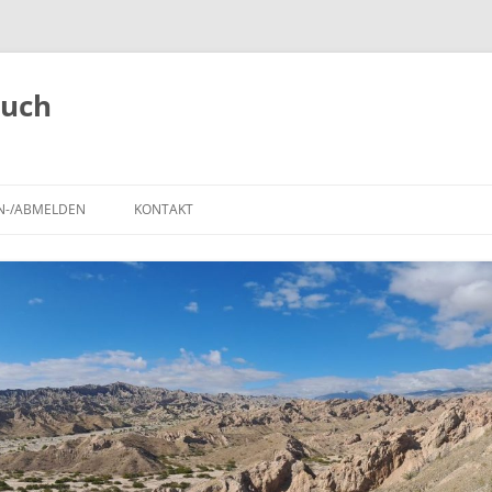
buch
N-/ABMELDEN
KONTAKT
,
ANMELDEN
REISEROUTE
IMPRESSUM
REGISTRIEREN
POLARSTEPS
A
TIERBEOBACHTUNGEN
BLOG-BEITRÄGE AUF DER
LANDKARTE
SEHENSWÜRDIGKEITEN UND
NATIONALPARKS