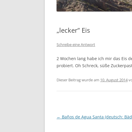
SÜDFRANKREICH 2015
ECUADOR 2014
„lecker“ Eis
(RAD-)WANDERN
Schreibe eine Antwort
WOHNMOBIL
2 Wochen lang habe ich mir das Eis d
HIMMELFAHRT
probiert. Oh Schreck, süße Zuckerpas
PFINGSTEN
Dieser Beitrag wurde am
10. August 2014
v
KLETTERGARTEN HALLE
WINTER
SEGELN
Beitragsnavigation
←
Baños de Agua Santa (deutsch: Bäd
WOHNMOBIL
SKI UND SNOWBOARD