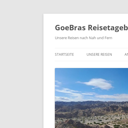
Zum
Inhalt
springen
GoeBras Reisetage
Unsere Reisen nach Nah und Fern
STARTSEITE
UNSERE REISEN
A
SÜDAMERIKA – BRASILIEN
ARGENTINIEN, CHILE
RUNDREISE NORDAMERIK
2021/22
NORWEGEN 2020
COSTA RICA 2019
YUKON UND ALASKA 2018