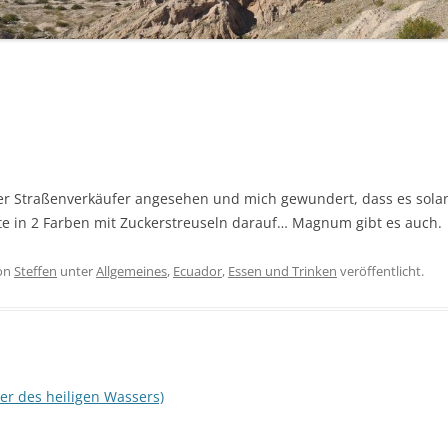
CAMPINGPLÄTZE UND
WOHNMOBILSTELLPLÄTZE
HILFREICHE LINKS
er Straßenverkäufer angesehen und mich gewundert, dass es solan
te in 2 Farben mit Zuckerstreuseln darauf… Magnum gibt es auch.
on
Steffen
unter
Allgemeines
,
Ecuador
,
Essen und Trinken
veröffentlicht.
er des heiligen Wassers)