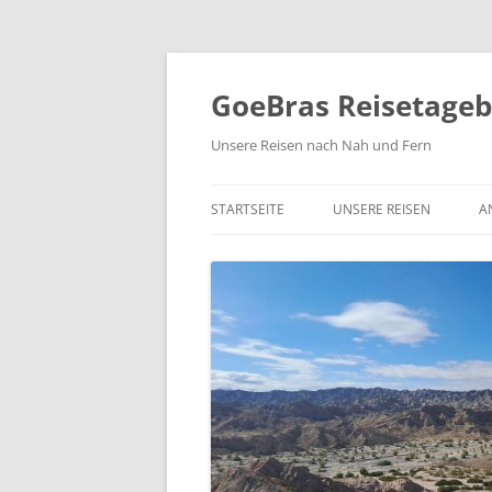
Zum
Inhalt
springen
GoeBras Reisetage
Unsere Reisen nach Nah und Fern
STARTSEITE
UNSERE REISEN
A
SÜDAMERIKA – BRASILIEN
ARGENTINIEN, CHILE
RUNDREISE NORDAMERIK
2021/22
NORWEGEN 2020
COSTA RICA 2019
YUKON UND ALASKA 2018