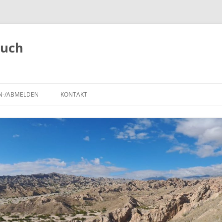
buch
N-/ABMELDEN
KONTAKT
,
ANMELDEN
REISEROUTE
IMPRESSUM
REGISTRIEREN
POLARSTEPS
A
TIERBEOBACHTUNGEN
BLOG-BEITRÄGE AUF DER
LANDKARTE
SEHENSWÜRDIGKEITEN UND
NATIONALPARKS