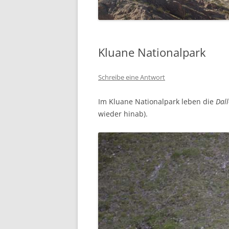
SÜDFRANKREICH 2015
ECUADOR 2014
Kluane Nationalpark
(RAD-)WANDERN
Schreibe eine Antwort
WOHNMOBIL
Im Kluane Nationalpark leben die
Dall
HIMMELFAHRT
wieder hinab).
PFINGSTEN
KLETTERGARTEN HALLE
WINTER
SEGELN
WOHNMOBIL
SKI UND SNOWBOARD