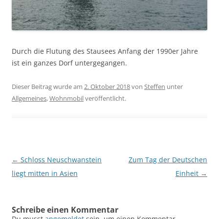
Durch die Flutung des Stausees Anfang der 1990er Jahre
ist ein ganzes Dorf untergegangen.
Dieser Beitrag wurde am
2. Oktober 2018
von
Steffen
unter
Allgemeines
,
Wohnmobil
veröffentlicht.
Beitragsnavigation
←
Schloss Neuschwanstein
Zum Tag der Deutschen
liegt mitten in Asien
Einheit
→
Schreibe einen Kommentar
Du musst
angemeldet
sein, um einen Kommentar