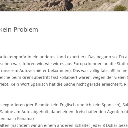
CAMPINGPLÄTZE UND
WOHNMOBILSTELLPLÄTZE
 kein Problem
HILFREICHE LINKS
uto temporär in ein anderes Land exportiert. Das begann so: Da au
 sehen war, fuhren wir, wie wir es aus Europa kennen an die Stat
n unserem Autovermieter bekommen). Das war völlig falsch!!! In me
elche beim Grenzübertritt fast kollabiert wären, wegen der vielen 
ebt. Kein Wort Spanisch hat die Sache nicht gerade erleichtert. Ri
to exportieren (der Beamte kein Englisch und ich kein Spanisch), 
), Sabine am Auto abgeholt, dabei einem freischaffenden Agenten ü
uten nach Panama)
lten (nachdem wir an einem anderen Schalter jeder 8 Dollar bezah