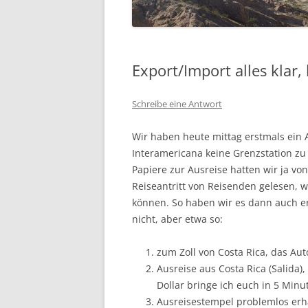
SÜDFRANKREICH 2015
ECUADOR 2014
Export/Import alles klar,
(RAD-)WANDERN
Schreibe eine Antwort
WOHNMOBIL
Wir haben heute mittag erstmals ein A
HIMMELFAHRT
Interamericana keine Grenzstation zu
PFINGSTEN
Papiere zur Ausreise hatten wir ja vo
Reiseantritt von Reisenden gelesen, w
KLETTERGARTEN HALLE
können. So haben wir es dann auch erl
nicht, aber etwa so:
WINTER
zum Zoll von Costa Rica, das Au
SEGELN
Ausreise aus Costa Rica (Salida
WOHNMOBIL
Dollar bringe ich euch in 5 Min
Ausreisestempel problemlos erha
SKI UND SNOWBOARD