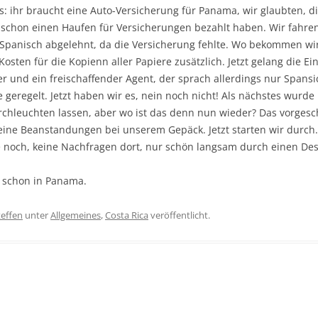
s: ihr braucht eine Auto-Versicherung für Panama, wir glaubten, di
 schon einen Haufen für Versicherungen bezahlt haben. Wir fahre
Spanisch abgelehnt, da die Versicherung fehlte. Wo bekommen wir 
Kosten für die Kopienn aller Papiere zusätzlich. Jetzt gelang die Ein
 und ein freischaffender Agent, der sprach allerdings nur Spansic
 geregelt. Jetzt haben wir es, nein noch nicht! Als nächstes wurd
hleuchten lassen, aber wo ist das denn nun wieder? Das vorgesch
 Keine Beanstandungen bei unserem Gepäck. Jetzt starten wir durch.
te noch, keine Nachfragen dort, nur schön langsam durch einen Des
r schon in Panama.
teffen
unter
Allgemeines
,
Costa Rica
veröffentlicht.