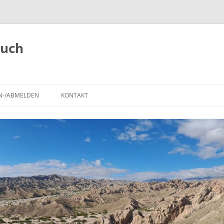
buch
N-/ABMELDEN
KONTAKT
,
ANMELDEN
REISEROUTE
IMPRESSUM
REGISTRIEREN
POLARSTEPS
A
TIERBEOBACHTUNGEN
BLOG-BEITRÄGE AUF DER
LANDKARTE
SEHENSWÜRDIGKEITEN UND
NATIONALPARKS