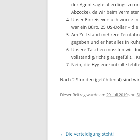
der Agent sagte allerdings zu un
Abzocke), da wir beim Vermieter
Unser Einreiseversuch wurde in 
war ein Büro, 25 US-Dollar + die 
Am Zoll stand mehrere Fernfahrer
gegeben und er hat alles in Ruhe
Unsere Taschen mussten wir durc
vollständig/richtig ausgefüllt…
Nein, die Hygienekontrolle fehl
Nach 2 Stunden (gefühlten 4) sind wi
Dieser Beitrag wurde am
29. Juli 2019
von
S
Beitragsnavigation
←
Die Verteidigung steht!