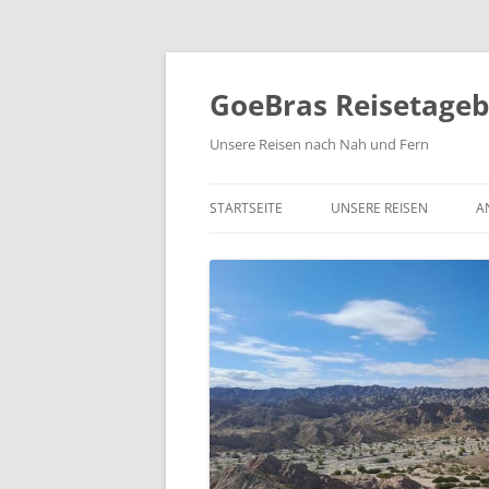
Zum
Inhalt
springen
GoeBras Reisetage
Unsere Reisen nach Nah und Fern
STARTSEITE
UNSERE REISEN
A
SÜDAMERIKA – BRASILIEN
ARGENTINIEN, CHILE
RUNDREISE NORDAMERIK
2021/22
NORWEGEN 2020
COSTA RICA 2019
YUKON UND ALASKA 2018