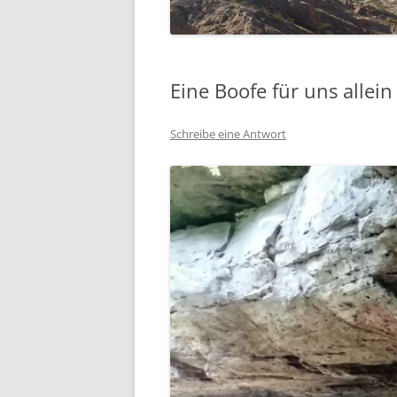
SÜDFRANKREICH 2015
ECUADOR 2014
Eine Boofe für uns allein
(RAD-)WANDERN
Schreibe eine Antwort
WOHNMOBIL
HIMMELFAHRT
PFINGSTEN
KLETTERGARTEN HALLE
WINTER
SEGELN
WOHNMOBIL
SKI UND SNOWBOARD