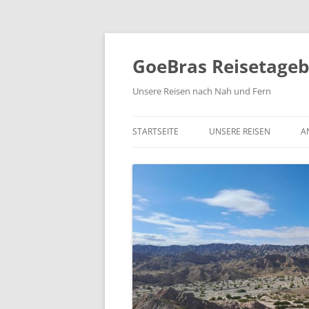
Zum
Inhalt
springen
GoeBras Reisetage
Unsere Reisen nach Nah und Fern
STARTSEITE
UNSERE REISEN
A
SÜDAMERIKA – BRASILIEN
ARGENTINIEN, CHILE
RUNDREISE NORDAMERIK
2021/22
NORWEGEN 2020
COSTA RICA 2019
YUKON UND ALASKA 2018