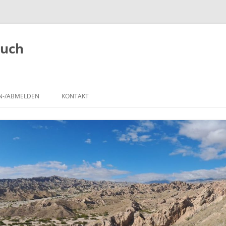
buch
N-/ABMELDEN
KONTAKT
,
ANMELDEN
REISEROUTE
IMPRESSUM
REGISTRIEREN
POLARSTEPS
A
TIERBEOBACHTUNGEN
BLOG-BEITRÄGE AUF DER
LANDKARTE
SEHENSWÜRDIGKEITEN UND
NATIONALPARKS