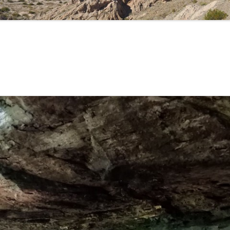
CAMPINGPLÄTZE UND
WOHNMOBILSTELLPLÄTZE
HILFREICHE LINKS