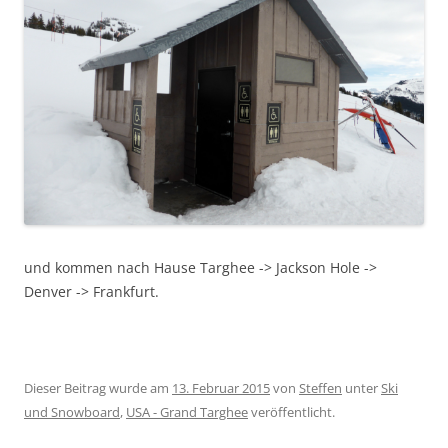
und kommen nach Hause Targhee -> Jackson Hole ->
Denver -> Frankfurt.
Dieser Beitrag wurde am
13. Februar 2015
von
Steffen
unter
Ski
und Snowboard
,
USA - Grand Targhee
veröffentlicht.