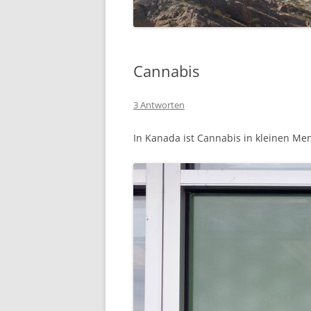
SÜDFRANKREICH 2015
ECUADOR 2014
Cannabis
(RAD-)WANDERN
3 Antworten
WOHNMOBIL
In Kanada ist Cannabis in kleinen Me
HIMMELFAHRT
PFINGSTEN
KLETTERGARTEN HALLE
WINTER
SEGELN
WOHNMOBIL
SKI UND SNOWBOARD