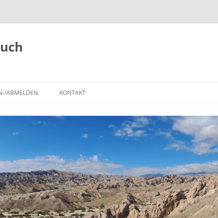
buch
N-/ABMELDEN
KONTAKT
,
ANMELDEN
REISEROUTE
IMPRESSUM
REGISTRIEREN
POLARSTEPS
A
TIERBEOBACHTUNGEN
BLOG-BEITRÄGE AUF DER
LANDKARTE
SEHENSWÜRDIGKEITEN UND
NATIONALPARKS