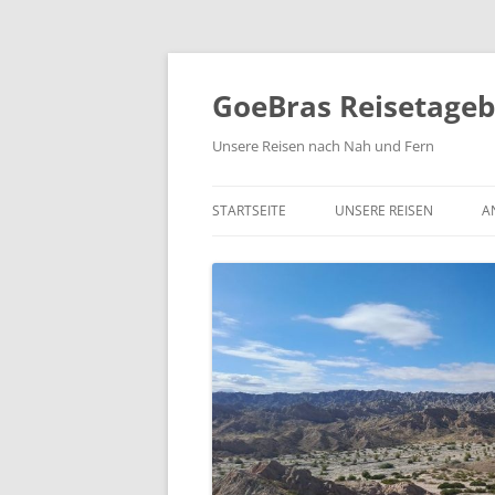
Zum
Inhalt
springen
GoeBras Reisetage
Unsere Reisen nach Nah und Fern
STARTSEITE
UNSERE REISEN
A
SÜDAMERIKA – BRASILIEN
ARGENTINIEN, CHILE
RUNDREISE NORDAMERIK
2021/22
NORWEGEN 2020
COSTA RICA 2019
YUKON UND ALASKA 2018