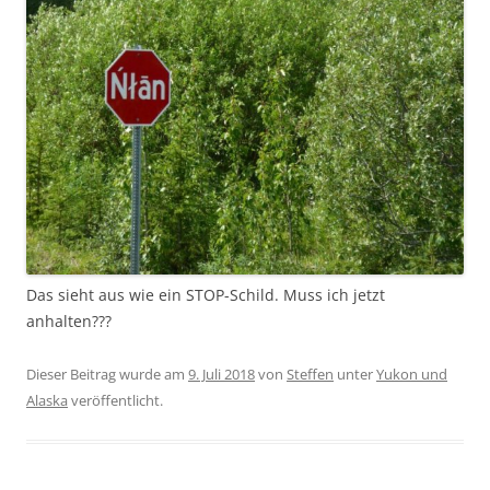
Das sieht aus wie ein STOP-Schild. Muss ich jetzt
anhalten???
Dieser Beitrag wurde am
9. Juli 2018
von
Steffen
unter
Yukon und
Alaska
veröffentlicht.