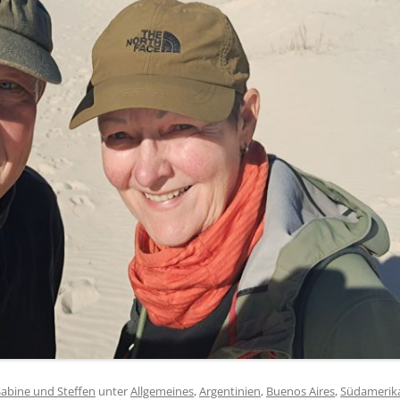
Sabine und Steffen
unter
Allgemeines
,
Argentinien
,
Buenos Aires
,
Südamerik