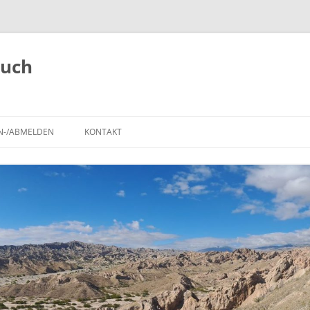
buch
N-/ABMELDEN
KONTAKT
,
ANMELDEN
REISEROUTE
IMPRESSUM
REGISTRIEREN
POLARSTEPS
A
TIERBEOBACHTUNGEN
BLOG-BEITRÄGE AUF DER
LANDKARTE
SEHENSWÜRDIGKEITEN UND
NATIONALPARKS