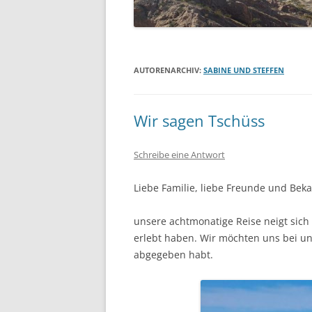
SÜDFRANKREICH 2015
ECUADOR 2014
AUTORENARCHIV:
SABINE UND STEFFEN
(RAD-)WANDERN
WOHNMOBIL
Wir sagen Tschüss
HIMMELFAHRT
Schreibe eine Antwort
PFINGSTEN
Liebe Familie, liebe Freunde und Bek
KLETTERGARTEN HALLE
unsere achtmonatige Reise neigt sich 
WINTER
erlebt haben. Wir möchten uns bei u
abgegeben habt.
SEGELN
WOHNMOBIL
SKI UND SNOWBOARD