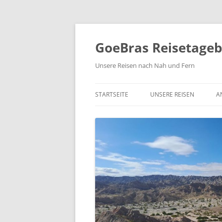
Zum
Inhalt
springen
GoeBras Reisetage
Unsere Reisen nach Nah und Fern
STARTSEITE
UNSERE REISEN
A
SÜDAMERIKA – BRASILIEN
ARGENTINIEN, CHILE
RUNDREISE NORDAMERIK
2021/22
NORWEGEN 2020
COSTA RICA 2019
YUKON UND ALASKA 2018